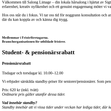
Välkommen till Salong Limage – din lokala hårsalong i hjärtat av Sigt
erfarenhet, kreativ nyfikenhet och ett genuint engagemang möter vi v
Hos oss står du i fokus. Vi tar oss tid för noggrann konsultation och ar
där du kan koppla av och känna dig trygg.
Medlemmar i Frisörföretagarna.
Branschorganisationen för utbildade frisörer.
Student- & pensionärs­rabatt
Pensionärsrabatt
Tisdagar och torsdagar kl. 10.00–12.00
Vi erbjuder särskilda standby-priser för seniorer/pensionärer. Som pensi
Pris: 620 kr (inkl. tvätt)
Ordinarie pris gäller utanför dessa tider.
Vad innebär standby?
Standby innebär att vi vissa tider under veckan har lediga tider, där kan