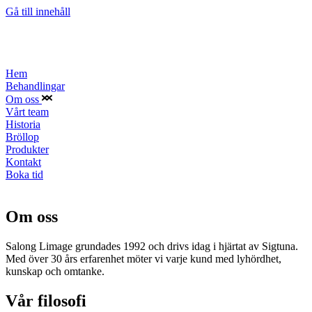
Gå till innehåll
Hem
Behandlingar
Om oss
Vårt team
Historia
Bröllop
Produkter
Kontakt
Boka tid
Om oss
Salong Limage grundades 1992 och drivs idag i hjärtat av Sigtuna.
Med över 30 års erfarenhet möter vi varje kund med lyhördhet,
kunskap och omtanke.
Vår filosofi