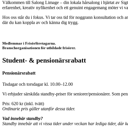
Välkommen till Salong Limage – din lokala hårsalong i hjärtat av Sigt
erfarenhet, kreativ nyfikenhet och ett genuint engagemang möter vi v
Hos oss står du i fokus. Vi tar oss tid för noggrann konsultation och ar
där du kan koppla av och känna dig trygg.
Medlemmar i Frisörföretagarna.
Branschorganisationen för utbildade frisörer.
Student- & pensionärs­rabatt
Pensionärsrabatt
Tisdagar och torsdagar kl. 10.00–12.00
Vi erbjuder särskilda standby-priser för seniorer/pensionärer. Som pensi
Pris: 620 kr (inkl. tvätt)
Ordinarie pris gäller utanför dessa tider.
Vad innebär standby?
Standby innebär att vi vissa tider under veckan har lediga tider, där kan